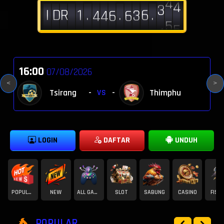
1
4
9
3
0
5
I
D
R
.
.
.
6
1
3
6
6
4
4
6
8
1
1
9
9
1
0
5
8
4
9
6
7
2
4
7
7
5
5
5
7
0
0
8
8
0
9
6
7
5
8
3
7
8
5
8
8
6
6
4
6
9
9
7
7
9
8
6
7
16:00
07/08/2026
<
>
Tsirang
-
-
Thimphu
VS
LOGIN
DAFTAR
UNDUH
POPULAR
NEW
ALL GAME
SLOT
SABUNG
CASINO
FISH
POPULAR