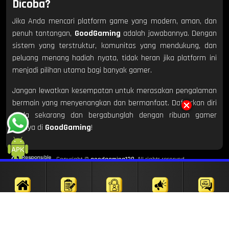
Dicoba?
Jika Anda mencari platform game yang modern, aman, dan
penuh tantangan,
GoodGaming
adalah jawabannya. Dengan
sistem yang terstruktur, komunitas yang mendukung, dan
peluang menang hadiah nyata, tidak heran jika platform ini
menjadi pilihan utama bagi banyak gamer.
Jangan lewatkan kesempatan untuk merasakan pengalaman
bermain yang menyenangkan dan bermanfaat. Daftarkan diri
Anda sekarang dan bergabunglah dengan ribuan gamer
lainnya di
GoodGaming
!
Copyright ©
goodgaming138
, All rights reserved.
Home
Daftar
Login
Promosi
Livechat