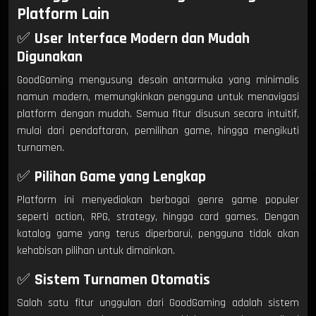
Platform Lain
✅
User Interface Modern dan Mudah
Digunakan
GoodGaming mengusung desain antarmuka yang minimalis
namun modern, memungkinkan pengguna untuk menavigasi
platform dengan mudah. Semua fitur disusun secara intuitif,
mulai dari pendaftaran, pemilihan game, hingga mengikuti
turnamen.
✅
Pilihan Game yang Lengkap
Platform ini menyediakan berbagai genre game populer
seperti action, RPG, strategy, hingga card games. Dengan
katalog game yang terus diperbarui, pengguna tidak akan
kehabisan pilihan untuk dimainkan.
✅
Sistem Turnamen Otomatis
Salah satu fitur unggulan dari GoodGaming adalah sistem