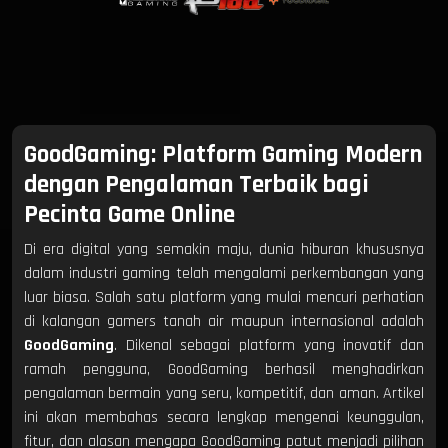
GoodGaming: Platform Gaming Modern
dengan Pengalaman Terbaik bagi
Pecinta Game Online
Di era digital yang semakin maju, dunia hiburan khususnya
dalam industri gaming telah mengalami perkembangan yang
luar biasa. Salah satu platform yang mulai mencuri perhatian
di kalangan gamers tanah air maupun internasional adalah
GoodGaming
. Dikenal sebagai platform yang inovatif dan
ramah pengguna, GoodGaming berhasil menghadirkan
pengalaman bermain yang seru, kompetitif, dan aman. Artikel
ini akan membahas secara lengkap mengenai keunggulan,
fitur, dan alasan mengapa GoodGaming patut menjadi pilihan